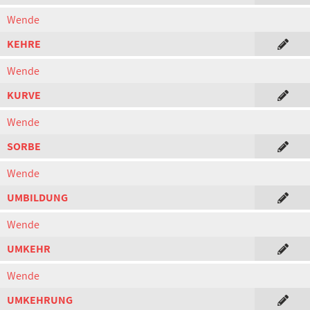
Wende
KEHRE
Wende
KURVE
Wende
SORBE
Wende
UMBILDUNG
Wende
UMKEHR
Wende
UMKEHRUNG