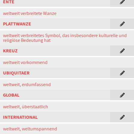
ENTE
weltweit verbreitete Wanze
PLATTWANZE
weltweit verbreitetes Symbol, das insbesondere kulturelle und
religiöse Bedeutung hat
KREUZ
weltweit vorkommend
UBIQUITAER
weltweit, erdumfassend
GLOBAL
weltweit, überstaatlich
INTERNATIONAL
weltweit, weltumspannend