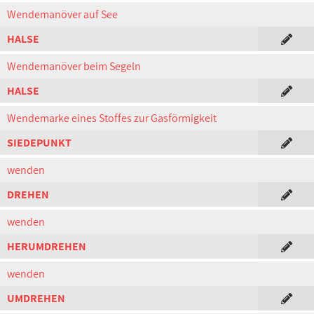
Wendemanöver auf See
HALSE
Wendemanöver beim Segeln
HALSE
Wendemarke eines Stoffes zur Gasförmigkeit
SIEDEPUNKT
wenden
DREHEN
wenden
HERUMDREHEN
wenden
UMDREHEN