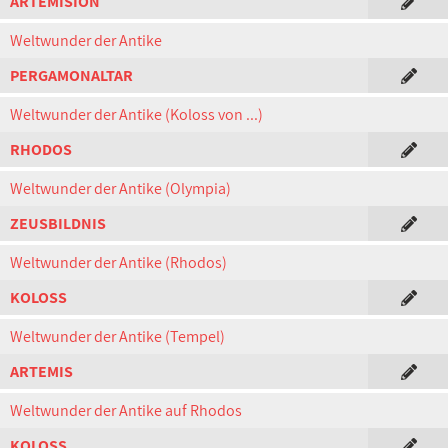
ARTEMISION
Weltwunder der Antike
PERGAMONALTAR
Weltwunder der Antike (Koloss von ...)
RHODOS
Weltwunder der Antike (Olympia)
ZEUSBILDNIS
Weltwunder der Antike (Rhodos)
KOLOSS
Weltwunder der Antike (Tempel)
ARTEMIS
Weltwunder der Antike auf Rhodos
KOLOSS