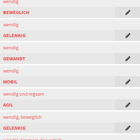
wendig
BEWEGLICH
wendig
GELENKIG
wendig
GEWANDT
wendig
MOBIL
wendig und regsam
AGIL
wendig, beweglich
GELENKIG