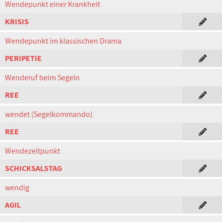
Wendepunkt einer Krankheit
KRISIS
Wendepunkt im klassischen Drama
PERIPETIE
Wenderuf beim Segeln
REE
wendet (Segelkommando)
REE
Wendezeitpunkt
SCHICKSALSTAG
wendig
AGIL