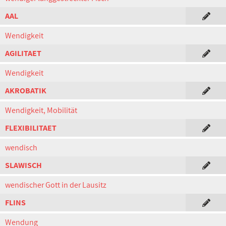
AAL
Wendigkeit
AGILITAET
Wendigkeit
AKROBATIK
Wendigkeit, Mobilität
FLEXIBILITAET
wendisch
SLAWISCH
wendischer Gott in der Lausitz
FLINS
Wendung