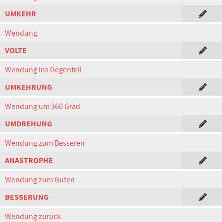
UMKEHR
Wendung
VOLTE
Wendung ins Gegenteil
UMKEHRUNG
Wendung um 360 Grad
UMDREHUNG
Wendung zum Besseren
ANASTROPHE
Wendung zum Guten
BESSERUNG
Wendung zurück