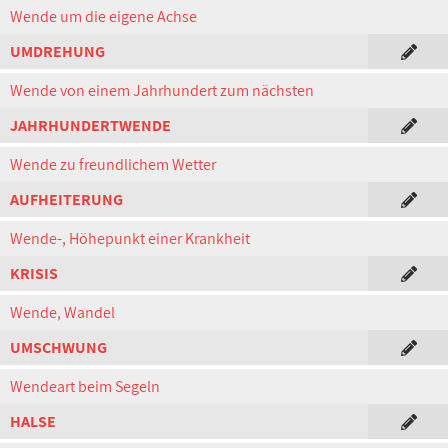
Wende um die eigene Achse
UMDREHUNG
Wende von einem Jahrhundert zum nächsten
JAHRHUNDERTWENDE
Wende zu freundlichem Wetter
AUFHEITERUNG
Wende-, Höhepunkt einer Krankheit
KRISIS
Wende, Wandel
UMSCHWUNG
Wendeart beim Segeln
HALSE