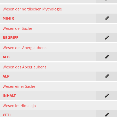
Wesen der nordischen Mythologie
MIMIR
Wesen der Sache
BEGRIFF
Wesen des Aberglaubens
ALB
Wesen des Aberglaubens
ALP
Wesen einer Sache
INHALT
Wesen im Himalaja
YETI