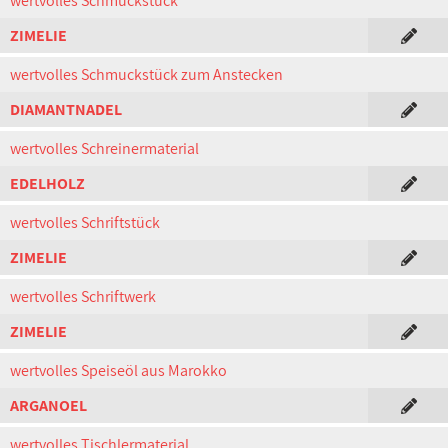
wertvolles Schmuckstück
ZIMELIE
wertvolles Schmuckstück zum Anstecken
DIAMANTNADEL
wertvolles Schreinermaterial
EDELHOLZ
wertvolles Schriftstück
ZIMELIE
wertvolles Schriftwerk
ZIMELIE
wertvolles Speiseöl aus Marokko
ARGANOEL
wertvolles Tischlermaterial