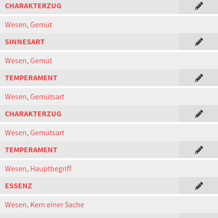
CHARAKTERZUG
Wesen, Gemüt
SINNESART
Wesen, Gemüt
TEMPERAMENT
Wesen, Gemütsart
CHARAKTERZUG
Wesen, Gemütsart
TEMPERAMENT
Wesen, Hauptbegriff
ESSENZ
Wesen, Kern einer Sache