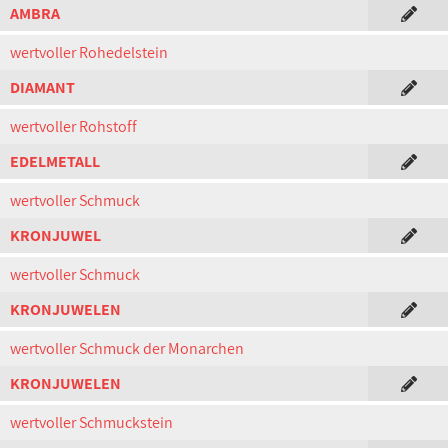
AMBRA
wertvoller Rohedelstein
DIAMANT
wertvoller Rohstoff
EDELMETALL
wertvoller Schmuck
KRONJUWEL
wertvoller Schmuck
KRONJUWELEN
wertvoller Schmuck der Monarchen
KRONJUWELEN
wertvoller Schmuckstein