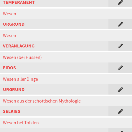
TEMPERAMENT
Wesen
URGRUND
Wesen
VERANLAGUNG
Wesen (bei Husserl)
EIDOS
Wesen aller Dinge
URGRUND
Wesen aus der schottischen Mythologie
SELKIES
Wesen bei Tolkien