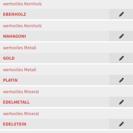
wertvolles Kernholz
EBENHOLZ
wertvolles Kernholz
MAHAGONI
wertvolles Metall
GOLD
wertvolles Metall
PLATIN
wertvolles Mineral
EDELMETALL
wertvolles Mineral
EDELSTEIN