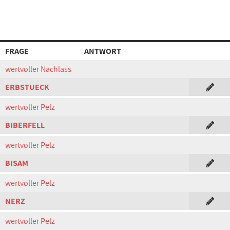
FRAGE
ANTWORT
wertvoller Nachlass
ERBSTUECK
wertvoller Pelz
BIBERFELL
wertvoller Pelz
BISAM
wertvoller Pelz
NERZ
wertvoller Pelz