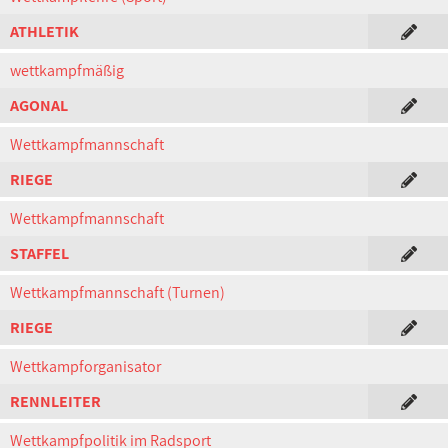
ATHLETIK
wettkampfmäßig
AGONAL
Wettkampfmannschaft
RIEGE
Wettkampfmannschaft
STAFFEL
Wettkampfmannschaft (Turnen)
RIEGE
Wettkampforganisator
RENNLEITER
Wettkampfpolitik im Radsport