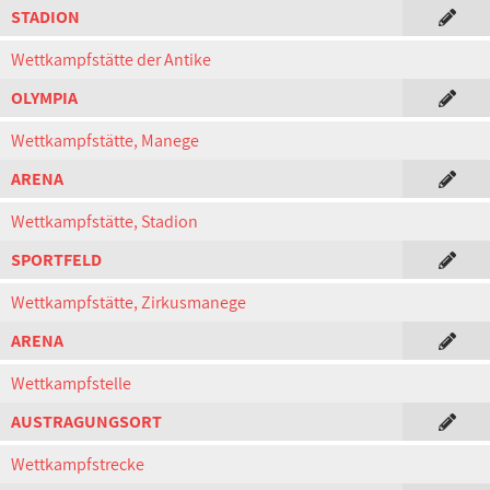
STADION
Wettkampfstätte der Antike
OLYMPIA
Wettkampfstätte, Manege
ARENA
Wettkampfstätte, Stadion
SPORTFELD
Wettkampfstätte, Zirkusmanege
ARENA
Wettkampfstelle
AUSTRAGUNGSORT
Wettkampfstrecke