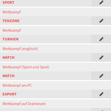
SPORT
Wettkampf
TENZONE
Wettkampf
TURNIER
Wettkampf (englisch)
MATCH
Wettkampf (Sport und Spiel)
MATCH
Wettkampf am PC
ESPORT
Wettkampf auf Drahteseln