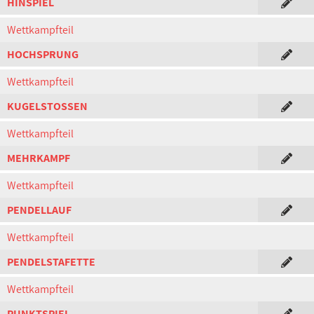
HINSPIEL
Wettkampfteil
HOCHSPRUNG
Wettkampfteil
KUGELSTOSSEN
Wettkampfteil
MEHRKAMPF
Wettkampfteil
PENDELLAUF
Wettkampfteil
PENDELSTAFETTE
Wettkampfteil
PUNKTSPIEL