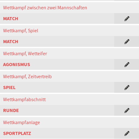
Wettkampf zwischen zwei Mannschaften
MATCH
Wettkampf, Spiel
MATCH
Wettkampf, Wetteifer
AGONISMUS
Wettkampf, Zeitvertreib
SPIEL
Wettkampfabschnitt
RUNDE
Wettkampfanlage
SPORTPLATZ