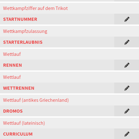
Wettkampfziffer auf dem Trikot
STARTNUMMER
Wettkampfzulassung
STARTERLAUBNIS
Wettlauf
RENNEN
Wettlauf
WETTRENNEN
Wettlauf (antikes Griechenland)
DROMOS
Wettlauf (lateinisch)
CURRICULUM