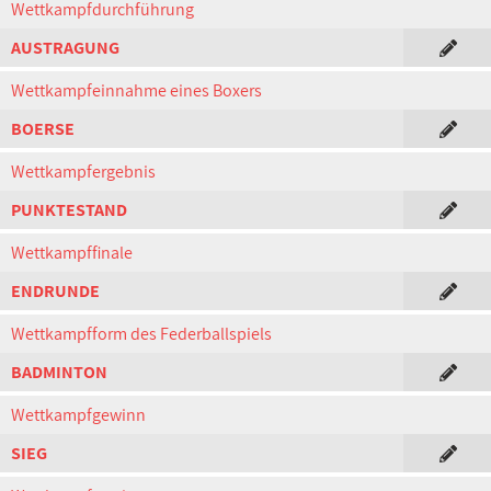
Wettkampfdurchführung
AUSTRAGUNG
Wettkampfeinnahme eines Boxers
BOERSE
Wettkampfergebnis
PUNKTESTAND
Wettkampffinale
ENDRUNDE
Wettkampfform des Federballspiels
BADMINTON
Wettkampfgewinn
SIEG