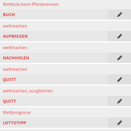
Wettliste beim Pferderennen
BUCH
wettmachen
AUFWIEGEN
wettmachen
NACHHOLEN
wettmachen
QUITT
wettmachen, ausgleichen
QUITT
Wettprognose
LOTTOTIPP