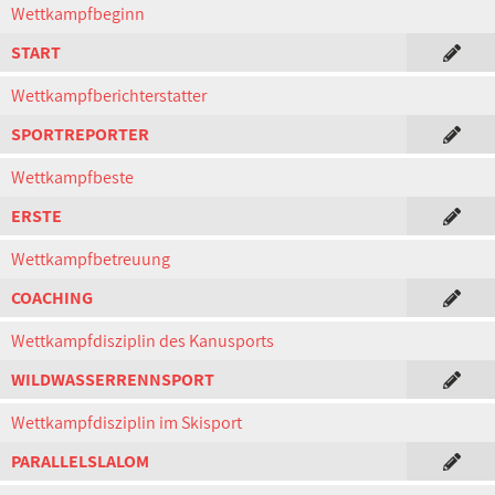
Wettkampfbeginn
START
Wettkampfberichterstatter
SPORTREPORTER
Wettkampfbeste
ERSTE
Wettkampfbetreuung
COACHING
Wettkampfdisziplin des Kanusports
WILDWASSERRENNSPORT
Wettkampfdisziplin im Skisport
PARALLELSLALOM