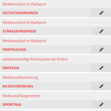
Wettkampfart im Radsport
SECHSTAGERENNEN
Wettkampfart im Radsport
STRASSENRENNEN
Wettkampfart im Radsport
VERFOLGUNG
wettkampfartige Reiterspiele der Araber
FANTASIA
Wettkampfavisierung
AUSSCHREIBUNG
Wettkampfbegeisterter
SPORTFAN