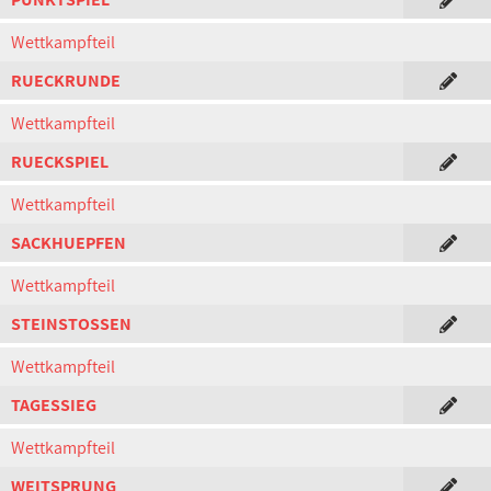
Wettkampfteil
RUECKRUNDE
Wettkampfteil
RUECKSPIEL
Wettkampfteil
SACKHUEPFEN
Wettkampfteil
STEINSTOSSEN
Wettkampfteil
TAGESSIEG
Wettkampfteil
WEITSPRUNG