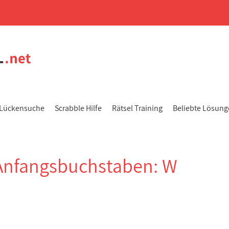
Lückensuche
Scrabble Hilfe
Rätsel Training
Beliebte Lösun
Anfangsbuchstaben: W