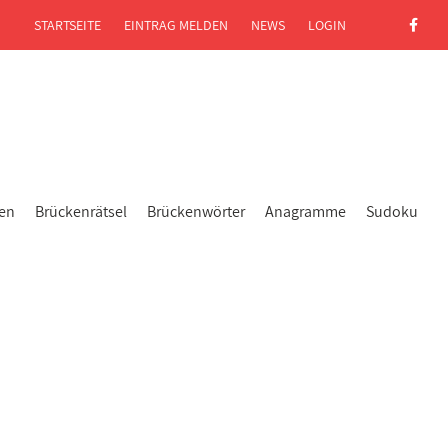
STARTSEITE
EINTRAG MELDEN
NEWS
LOGIN
gen
Brückenrätsel
Brückenwörter
Anagramme
Sudoku