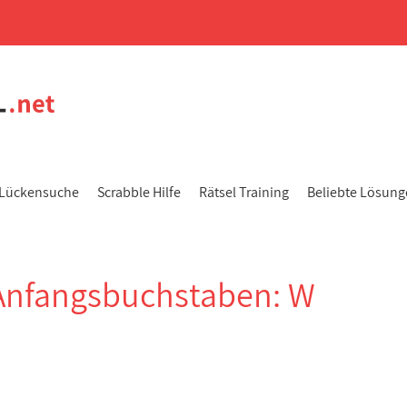
Lückensuche
Scrabble Hilfe
Rätsel Training
Beliebte Lösun
Anfangsbuchstaben: W