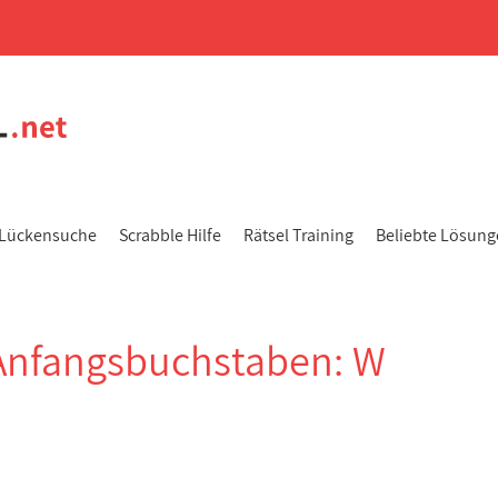
Lückensuche
Scrabble Hilfe
Rätsel Training
Beliebte Lösun
Anfangsbuchstaben: W