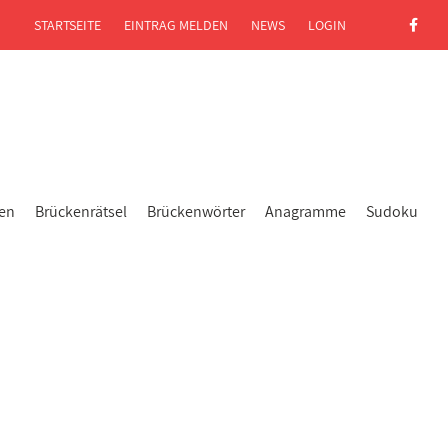
STARTSEITE
EINTRAG MELDEN
NEWS
LOGIN
gen
Brückenrätsel
Brückenwörter
Anagramme
Sudoku