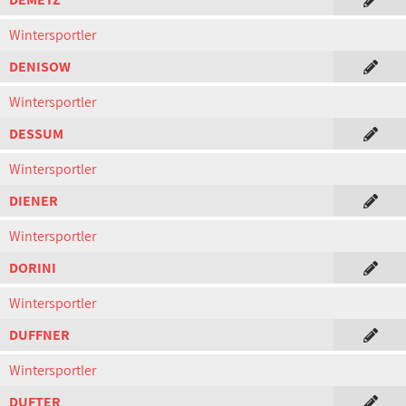
Wintersportler
DENISOW
Wintersportler
DESSUM
Wintersportler
DIENER
Wintersportler
DORINI
Wintersportler
DUFFNER
Wintersportler
DUFTER