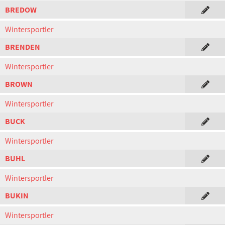
BREDOW
Wintersportler
BRENDEN
Wintersportler
BROWN
Wintersportler
BUCK
Wintersportler
BUHL
Wintersportler
BUKIN
Wintersportler