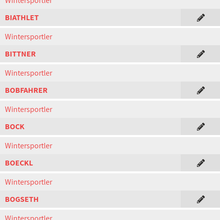
Wintersportler
BIATHLET
Wintersportler
BITTNER
Wintersportler
BOBFAHRER
Wintersportler
BOCK
Wintersportler
BOECKL
Wintersportler
BOGSETH
Wintersportler