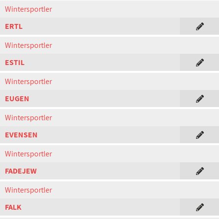
Wintersportler
ERTL
Wintersportler
ESTIL
Wintersportler
EUGEN
Wintersportler
EVENSEN
Wintersportler
FADEJEW
Wintersportler
FALK