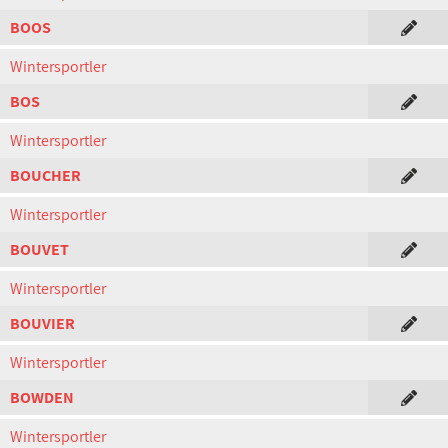
BOOS
Wintersportler
BOS
Wintersportler
BOUCHER
Wintersportler
BOUVET
Wintersportler
BOUVIER
Wintersportler
BOWDEN
Wintersportler