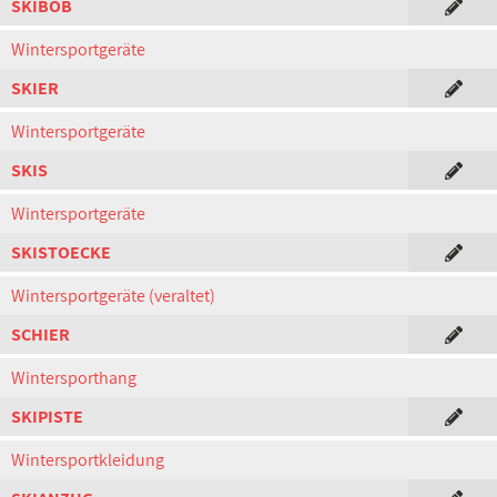
SKIBOB
Wintersportgeräte
SKIER
Wintersportgeräte
SKIS
Wintersportgeräte
SKISTOECKE
Wintersportgeräte (veraltet)
SCHIER
Wintersporthang
SKIPISTE
Wintersportkleidung