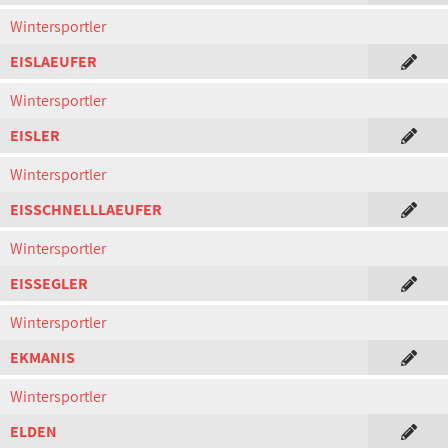
Wintersportler
EISLAEUFER
Wintersportler
EISLER
Wintersportler
EISSCHNELLLAEUFER
Wintersportler
EISSEGLER
Wintersportler
EKMANIS
Wintersportler
ELDEN