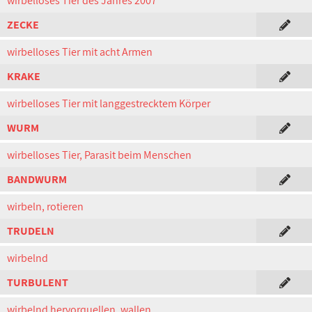
wirbelloses Tier des Jahres 2007
ZECKE
wirbelloses Tier mit acht Armen
KRAKE
wirbelloses Tier mit langgestrecktem Körper
WURM
wirbelloses Tier, Parasit beim Menschen
BANDWURM
wirbeln, rotieren
TRUDELN
wirbelnd
TURBULENT
wirbelnd hervorquellen, wallen