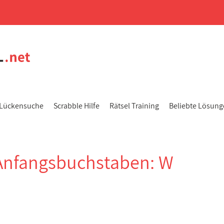
Lückensuche
Scrabble Hilfe
Rätsel Training
Beliebte Lösun
Anfangsbuchstaben: W