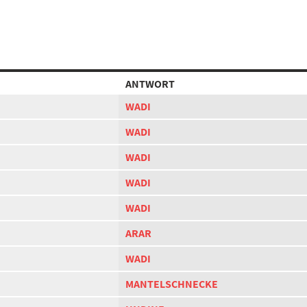
ANTWORT
WADI
WADI
WADI
WADI
WADI
ARAR
WADI
MANTELSCHNECKE