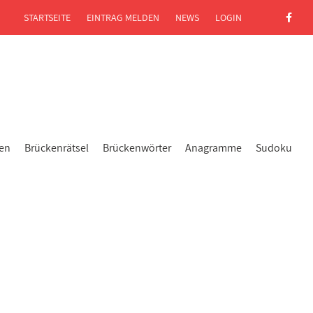
STARTSEITE
EINTRAG MELDEN
NEWS
LOGIN
gen
Brückenrätsel
Brückenwörter
Anagramme
Sudoku