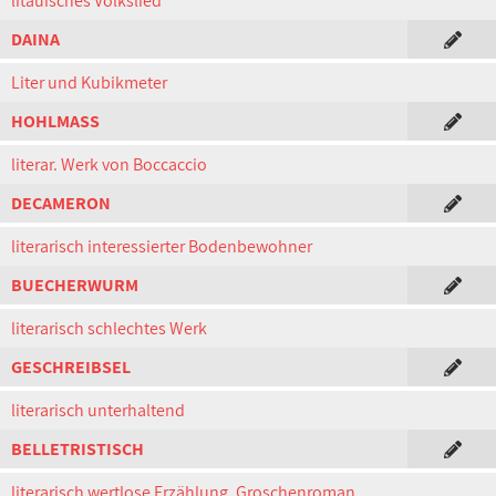
litauisches Volkslied
DAINA
Liter und Kubikmeter
HOHLMASS
literar. Werk von Boccaccio
DECAMERON
literarisch interessierter Bodenbewohner
BUECHERWURM
literarisch schlechtes Werk
GESCHREIBSEL
literarisch unterhaltend
BELLETRISTISCH
literarisch wertlose Erzählung, Groschenroman