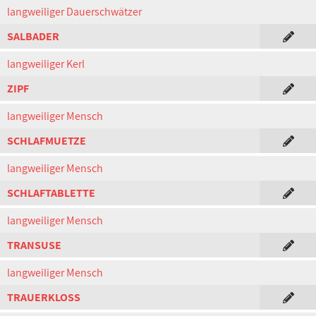
langweiliger Dauerschwätzer
SALBADER
langweiliger Kerl
ZIPF
langweiliger Mensch
SCHLAFMUETZE
langweiliger Mensch
SCHLAFTABLETTE
langweiliger Mensch
TRANSUSE
langweiliger Mensch
TRAUERKLOSS