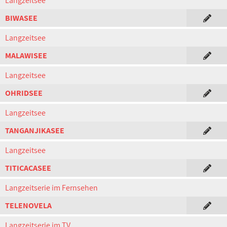
Langzeitsee
BIWASEE
Langzeitsee
MALAWISEE
Langzeitsee
OHRIDSEE
Langzeitsee
TANGANJIKASEE
Langzeitsee
TITICACASEE
Langzeitserie im Fernsehen
TELENOVELA
Langzeitserie im TV