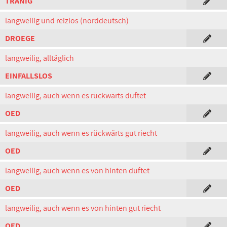
TRANIG
langweilig und reizlos (norddeutsch)
DROEGE
langweilig, alltäglich
EINFALLSLOS
langweilig, auch wenn es rückwärts duftet
OED
langweilig, auch wenn es rückwärts gut riecht
OED
langweilig, auch wenn es von hinten duftet
OED
langweilig, auch wenn es von hinten gut riecht
OED