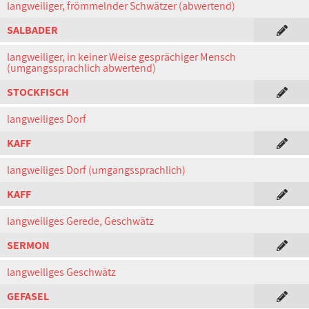
langweiliger, frömmelnder Schwätzer (abwertend)
SALBADER
langweiliger, in keiner Weise gesprächiger Mensch
(umgangssprachlich abwertend)
STOCKFISCH
langweiliges Dorf
KAFF
langweiliges Dorf (umgangssprachlich)
KAFF
langweiliges Gerede, Geschwätz
SERMON
langweiliges Geschwätz
GEFASEL