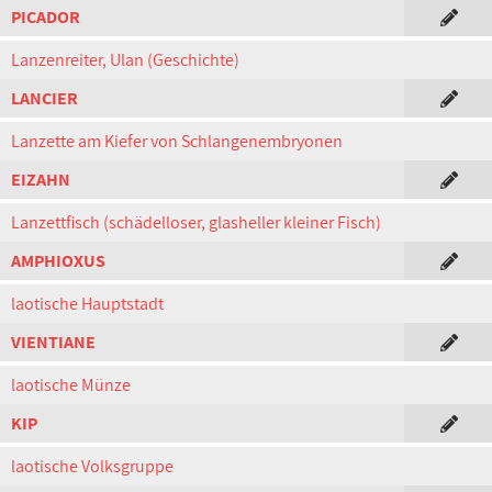
PICADOR
Lanzenreiter, Ulan (Geschichte)
LANCIER
Lanzette am Kiefer von Schlangenembryonen
EIZAHN
Lanzettfisch (schädelloser, glasheller kleiner Fisch)
AMPHIOXUS
laotische Hauptstadt
VIENTIANE
laotische Münze
KIP
laotische Volksgruppe