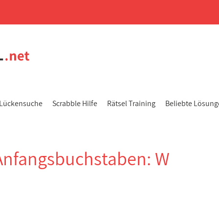
Lückensuche
Scrabble Hilfe
Rätsel Training
Beliebte Lösun
Anfangsbuchstaben: W