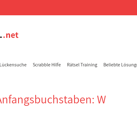
Lückensuche
Scrabble Hilfe
Rätsel Training
Beliebte Lösun
Anfangsbuchstaben: W