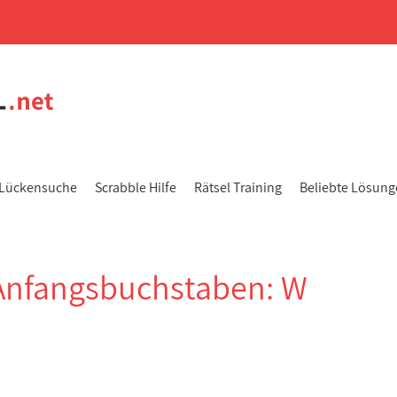
Lückensuche
Scrabble Hilfe
Rätsel Training
Beliebte Lösun
Anfangsbuchstaben: W