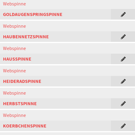
Webspinne
GOLDAUGENSPRINGSPINNE
Webspinne
HAUBENNETZSPINNE
Webspinne
HAUSSPINNE
Webspinne
HEIDERADSPINNE
Webspinne
HERBSTSPINNE
Webspinne
KOERBCHENSPINNE