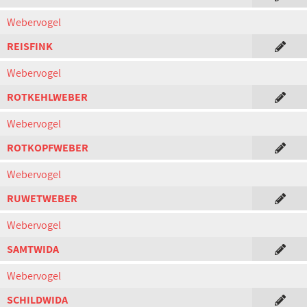
Webervogel
REISFINK
Webervogel
ROTKEHLWEBER
Webervogel
ROTKOPFWEBER
Webervogel
RUWETWEBER
Webervogel
SAMTWIDA
Webervogel
SCHILDWIDA