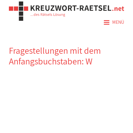
≡
MENÜ
Fragestellungen mit dem
Anfangsbuchstaben: W