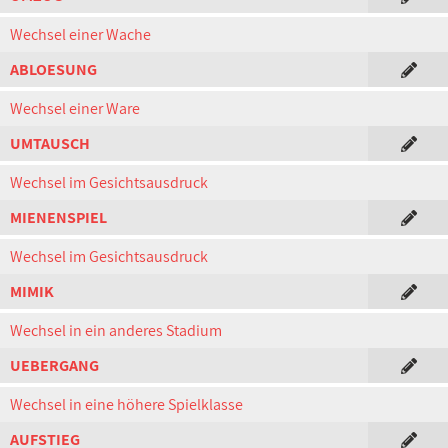
Wechsel einer Wache
ABLOESUNG
Wechsel einer Ware
UMTAUSCH
Wechsel im Gesichtsausdruck
MIENENSPIEL
Wechsel im Gesichtsausdruck
MIMIK
Wechsel in ein anderes Stadium
UEBERGANG
Wechsel in eine höhere Spielklasse
AUFSTIEG