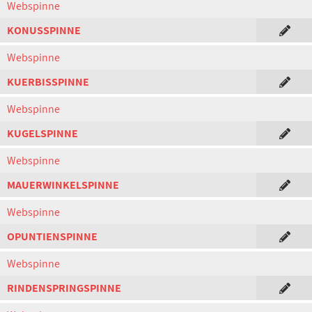
Webspinne
KONUSSPINNE
Webspinne
KUERBISSPINNE
Webspinne
KUGELSPINNE
Webspinne
MAUERWINKELSPINNE
Webspinne
OPUNTIENSPINNE
Webspinne
RINDENSPRINGSPINNE