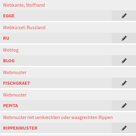
Webkante, Stoffrand
EGGE
Webkürzel: Russland
RU
Weblog
BLOG
Webmuster
FISCHGRAET
Webmuster
PEPITA
Webmuster mit senkrechten oder waagrechten Rippen
RIPPENMUSTER