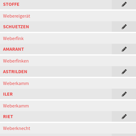
STOFFE
Webereigerät
SCHUETZEN
Weberfink
AMARANT
Weberfinken
ASTRILDEN
Weberkamm
ILER
Weberkamm
RIET
Weberknecht