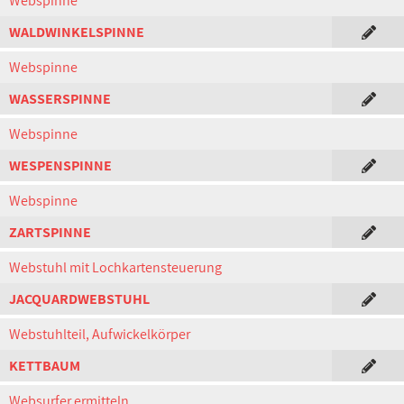
Webspinne
WALDWINKELSPINNE
Webspinne
WASSERSPINNE
Webspinne
WESPENSPINNE
Webspinne
ZARTSPINNE
Webstuhl mit Lochkartensteuerung
JACQUARDWEBSTUHL
Webstuhlteil, Aufwickelkörper
KETTBAUM
Websurfer ermitteln