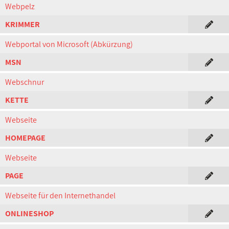
Webpelz
KRIMMER
Webportal von Microsoft (Abkürzung)
MSN
Webschnur
KETTE
Webseite
HOMEPAGE
Webseite
PAGE
Webseite für den Internethandel
ONLINESHOP