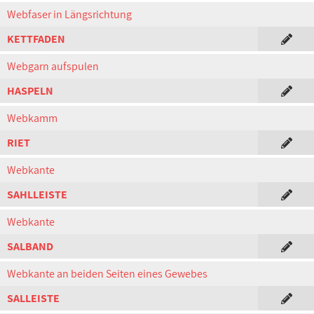
Webfaser in Längsrichtung
KETTFADEN
Webgarn aufspulen
HASPELN
Webkamm
RIET
Webkante
SAHLLEISTE
Webkante
SALBAND
Webkante an beiden Seiten eines Gewebes
SALLEISTE