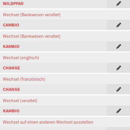
WILDPFAD
Wechsel (Bankwesen veraltet)
CAMBIO
Wechsel (Bankwesen veraltet)
KAMBIO
Wechsel (englisch)
CHANGE
Wechsel (französisch)
CHANGE
Wechsel (veraltet)
KAMBIO
Wechsel auf einen anderen Wechsel ausstellen