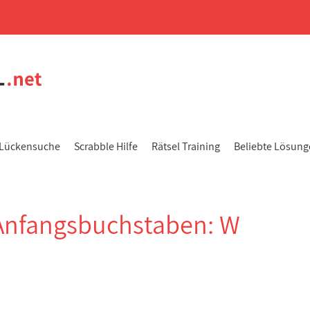
Lückensuche
Scrabble Hilfe
Rätsel Training
Beliebte Lösun
Anfangsbuchstaben: W