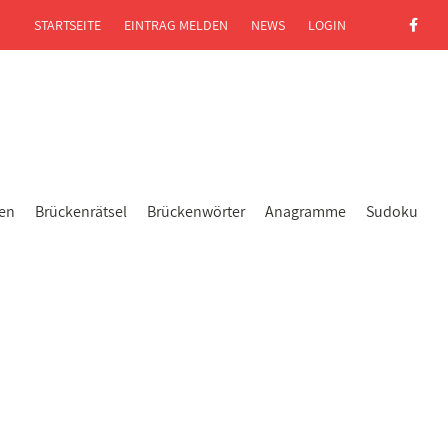
STARTSEITE
EINTRAG MELDEN
NEWS
LOGIN
gen
Brückenrätsel
Brückenwörter
Anagramme
Sudoku